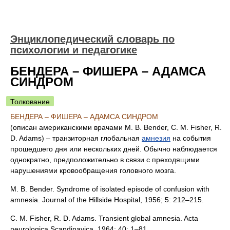
Энциклопедический словарь по
психологии и педагогике
БЕНДЕРА – ФИШЕРА – АДАМСА
СИНДРОМ
Толкование
БЕНДЕРА – ФИШЕРА – АДАМСА СИНДРОМ
(описан американскими врачами M. B. Bender, C. M. Fisher, R.
D. Adams) – транзиторная глобальная
амнезия
на события
прошедшего дня или нескольких дней. Обычно наблюдается
однократно, предположительно в связи с преходящими
нарушениями кровообращения головного мозга.
M. B. Bender. Syndrome of isolated episode of confusion with
amnesia. Journal of the Hillside Hospital, 1956; 5: 212–215.
C. M. Fisher, R. D. Adams. Transient global amnesia. Acta
neurologica Scandinavica, 1964; 40: 1–81.